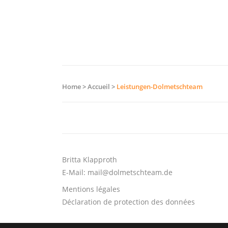
Home
>
Accueil
>
Leistungen-Dolmetschteam
Britta Klapproth
E-Mail:
mail@dolmetschteam.de
Mentions légales
Déclaration de protection des données