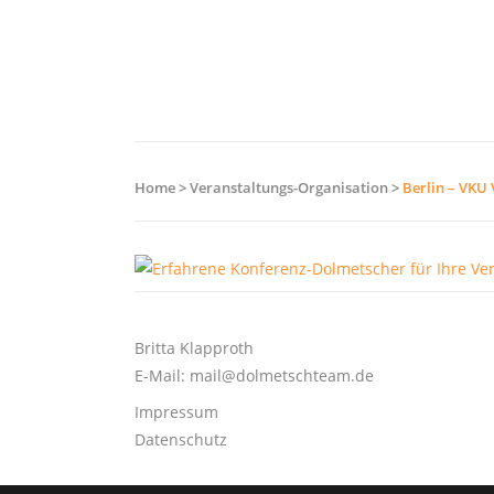
Home
>
Veranstaltungs-Organisation
>
Berlin – VK
Britta Klapproth
E-Mail:
mail@dolmetschteam.de
Impressum
Datenschutz